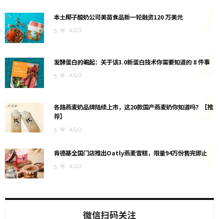
1
本土椰子酸奶公司美苗食品新一轮融资120 万美元
5 年 AGO
2
发酵蛋白的崛起：关于该3.0新蛋白技术你需要知道的 8 件事
5 年 AGO
3
各路燕麦奶品牌陆续上市，这20款国产燕麦奶你知道吗？【推
荐】
5 年 AGO
4
肯德基全国门店推出Oatly燕麦雪糕，限量94万份售完即止
5 年 AGO
微信扫码关注