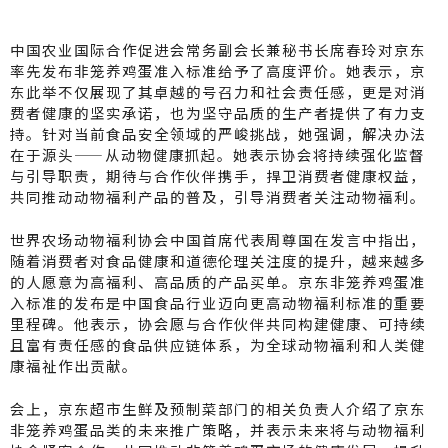
中国农业国际合作促进会常务副会长兼秘书长席春玲对京东
率先发布非笼养鸡蛋准入标准给予了高度评价。她表示，京
东此举不仅展现了其卓越的号召力和社会责任感，更是对消
费者健康的坚实承诺，也为坚守品质的生产者提供了有力支
持。针对当前食品安全领域的严峻挑战，她强调，解决办法
在于源头——从动物健康抓起。她表示协会将持续强化监督
与引导职责，期待与合作伙伴携手，捍卫消费者健康权益，
共同推动动物福利产品的普及，引导消费者关注动物福利。
世界农场动物福利协会中国首席代表周尊国在发言中指出，
随着消费者对食品健康和道德伦理关注度的提升，越来越多
的人愿意为高福利、高品质的产品买单。京东非笼养鸡蛋准
入标准的发布是中国食品行业迈向更高动物福利标准的重要
里程碑。他表示，协会愿与合作伙伴共同构建健康、可持续
且富有责任感的食品供应链体系，为全球动物福利和人类健
康福祉作出贡献。
会上，京东超市生鲜及预制菜部门的相关负责人介绍了京东
非笼养鸡蛋品类的未来推广策略，并表示未来将与动物福利