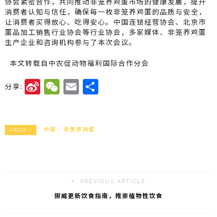
协会紧密合作，共同推动非笼养鸡蛋市场的健康发展，提升
消费者认知与信任，确保每一枚非笼养鸡蛋的品质与安全，
让消费者买得放心、吃得安心。中国连锁经营协会、北京市
蛋品加工销售行业协会等行业协会，多家媒体、非笼养鸡蛋
生产企业和咨询机构参与了本次会议。
本文转载自中农促动物福利国际合作分会
Si
W
E
分
分享:
n
e
m
享
a
C
ai
W
h
l
中国
非笼养鸡蛋
TAGS :
ei
a
b
t
o
PREVIOUS ARTICLE
挪威更新饮食指南，推崇植物性饮食