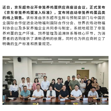
a
C
ai
近日，京东超市召开非笼养鸡蛋供应商座谈会议，正式发布
W
h
l
《京东非笼养鸡蛋准入标准》，宣布将启动非笼养鸡蛋品类
的线上销售。
该标准由京东超市生鲜与预制菜部门与中国农
ei
a
业国际合作促进会动物福利国际合作分会、世界农场动物福
b
t
利协会以及多家养殖企业共同参与制定，系统地规范了非笼
养鸡蛋的生产环境、饲养管理及追溯体系等核心环节，为消
o
费者的选购提供了清晰透明的依据，同时也为供应商树立了
明确的生产标准和质量规范。