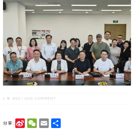
2 年 AGO
ADD COMMENT
Si
W
E
分
分享:
n
e
m
享