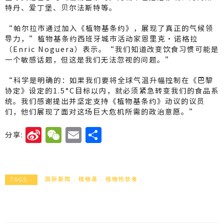
特丹、爱丁堡、贝尔法斯特等。
“帕尔拉市通过加入《植物基条约》，展现了真正的气候领
导力，”植物基条约西班牙城市活动家恩里克·诺格拉
（Enric Noguera）表示。“我们知道改变饮食习惯可能是
一个敏感话题，但这是我们无法忽视的问题。”
“科学是明确的：如果我们要将全球气温升幅控制在《巴黎
协定》设定的1.5°C目标以内，就必须紧急转变我们的食品系
统。我们感谢提出并坚定支持《植物基条约》动议的议员
们，他们展现了面对这场巨大危机所需的政治意愿。”
Si
W
E
分
分享:
n
e
m
享
a
C
ai
W
h
l
国际新闻
植物基
植物性饮食
TAGS :
ei
a
b
t