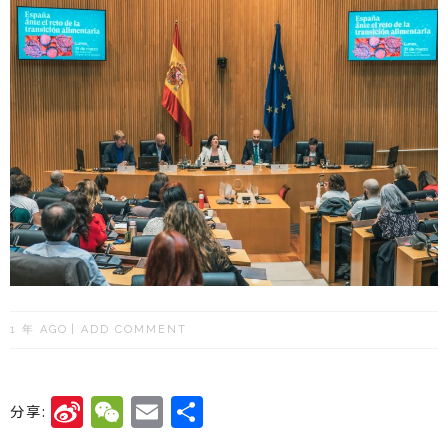
1 年 AGO
ADD COMMENT
Si
W
E
分
分享:
n
e
m
享