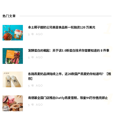
热门文章
1
本土椰子酸奶公司美苗食品新一轮融资120 万美元
5 年 AGO
2
发酵蛋白的崛起：关于该3.0新蛋白技术你需要知道的 8 件事
5 年 AGO
3
各路燕麦奶品牌陆续上市，这20款国产燕麦奶你知道吗？【推
荐】
5 年 AGO
4
肯德基全国门店推出Oatly燕麦雪糕，限量94万份售完即止
5 年 AGO