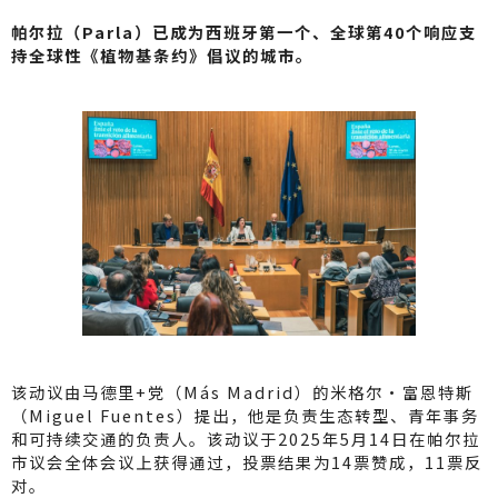
a
C
ai
帕尔拉（Parla）已成为西班牙第一个、全球第40个响应支
W
h
l
持全球性《植物基条约》倡议的城市。
ei
a
b
t
o
该动议由马德里+党（Más Madrid）的米格尔·富恩特斯
（Miguel Fuentes）提出，他是负责生态转型、青年事务
和可持续交通的负责人。该动议于2025年5月14日在帕尔拉
市议会全体会议上获得通过，投票结果为14票赞成，11票反
对。