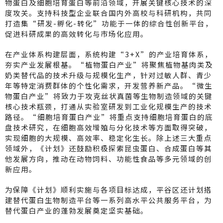
物蛋白及细胞培育蛋白等前沿领域，开展关键核心技术的深
度攻关。支持科技型企业联合国内外高校与科研机构，共同
打造集“研发-孵化-转化”功能于一体的综合性创新平台，
促进科研成果的高效转化与市场化应用。
在产业体系构建层面，系统构建“3+X”的产业培育体系，
夯实产业发展根基。“植物蛋白产业”将聚焦植物基肉类及
奶类替代品的技术升级与规模化生产，针对过敏人群、青少
年等特定消费群体的个性化需求，开发营养新产品。“微生
物蛋白产业”将致力于攻克丝状真菌等生物制造领域的关键
核心技术瓶颈，打通从实验室研发到工业化规模生产的技术
路径。“细胞培育蛋白产业”将重点支持细胞培育蛋白的底
盘技术研究，在细胞高效增殖与分化技术等方面取得突破，
实现细胞的大规模、高效率、稳定化生长。除上述三大重点
领域外，《计划》还鼓励积极探索昆虫蛋白、合成蛋白等其
他发展方向，推动在动物饲料、功能性食品等多元领域的创
新应用。
为保障《计划》顺利实施与各项目标达成，平谷区还计划搭
建替代蛋白生物制造平台等一系列高水平公共服务平台，为
替代蛋白产业的蓬勃发展奠定坚实基础。