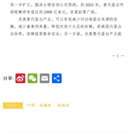
Si
W
E
分
分享:
n
e
m
享
a
C
ai
W
h
l
中国
投融资
植物基
TAGS :
ei
a
b
t