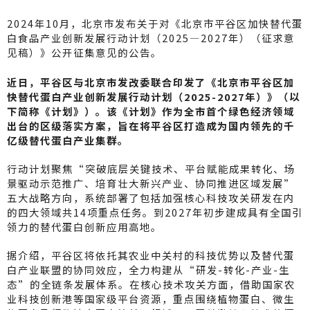
n
e
m
享
a
C
ai
2024年10月，北京市发布关于对《北京市平谷区加快替代蛋
W
h
l
白食品产业创新发展行动计划（2025—2027年）（征求意
见稿）》公开征集意见的公告。
ei
a
b
t
近日，平谷区与北京市发改委联合印发了《北京市平谷区加
快替代蛋白产业创新发展行动计划（2025-2027年）》（以
o
下简称《计划》）。该《计划》作为全市首个绿色经济领域
出台的区级落实方案，旨在将平谷区打造成为国内领先的千
亿级替代蛋白产业集群。
行动计划聚焦“突破底层关键技术、平台赋能成果转化、场
景驱动示范推广、培育壮大新兴产业、协同推进区域发展”
五大战略方向，系统部署了包括加强核心科技攻关研发在内
的四大领域共14项重点任务。到2027年初步建成具有全国引
领力的替代蛋白创新应用高地。
据介绍，平谷区将依托其农业中关村的科技优势以及替代蛋
白产业联盟的协同效应，全力构建从“研发-转化-产业-生
态”的全链条发展体系。在核心技术攻关方面，借助国家农
业科技创新港等国家级平台资源，重点围绕植物蛋白、微生