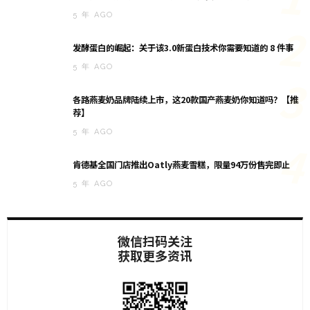
5 年 AGO
2
发酵蛋白的崛起：关于该3.0新蛋白技术你需要知道的 8 件事
5 年 AGO
3
各路燕麦奶品牌陆续上市，这20款国产燕麦奶你知道吗？【推
荐】
5 年 AGO
4
肯德基全国门店推出Oatly燕麦雪糕，限量94万份售完即止
5 年 AGO
微信扫码关注
获取更多资讯