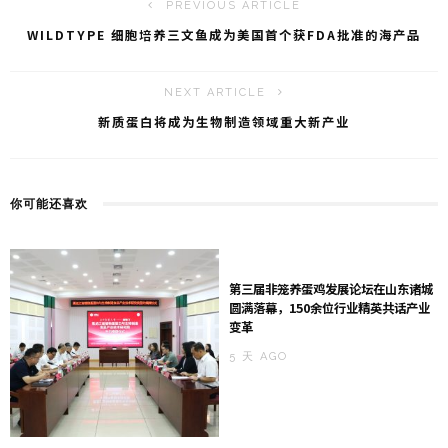
o
PREVIOUS ARTICLE
WILDTYPE 细胞培养三文鱼成为美国首个获FDA批准的海产品
NEXT ARTICLE
新质蛋白将成为生物制造领域重大新产业
你可能还喜欢
第三届非笼养蛋鸡发展论坛在山东诸城
圆满落幕，150余位行业精英共话产业
变革
5 天 AGO