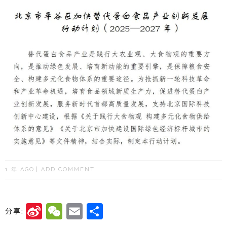
1 年 AGO
ADD COMMENT
Si
W
E
分
分享: