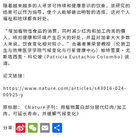
随着越来越多的人寻求可持续和健康意识的饮食，该研究的
结果可以作为指导，使个人能够做出明智的选择，这对个人
福祉和地球都有好处。
“增加植物性食品的消费，同时减少红肉和加工肉类的摄
入，将对健康和环境产生巨大的好处，并且对加拿大大多数
人来说，饮食变化相对较小，”合著者兼荣誉教授（伦敦卫
生与热带医学学院气候变化与行星健康中心）帕特里夏·尤
斯塔西奥·科伦坡 (Patricia Eustachio Colombo) 说
道。
论文链接：
https://www.nature.com/articles/s43016-024-
00925-y
原标题：《Nature子刊：用植物蛋白部分替代红肉/加工
肉，可延长寿命，并缓解气候变化》
Si
W
E
分
分享: