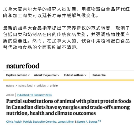
a
C
ai
加拿大麦吉尔大学的研究人员发现，用植物蛋白食品替代红
W
h
l
肉和加工肉类可以延长寿命并缓解气候变化。
ei
a
最新的加拿大食品指南提出了营养建议的范式转变，取消了
包括肉类和奶制品在内的传统食品类别，并强调植物性蛋白
b
t
质的重要性。然而，在加拿大人的、饮食中用植物蛋白食品
o
替代动物食品的全面影响尚不清楚。