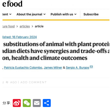
2 年 AGO
ADD COMMENT
Si
W
E
分
分享:
n
e
m
享