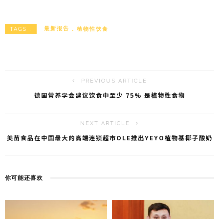
n
e
m
享
a
C
ai
W
h
l
最新报告
植物性饮食
TAGS :
ei
a
b
t
o
PREVIOUS ARTICLE
德国营养学会建议饮食中至少 75% 是植物性食物
NEXT ARTICLE
美苗食品在中国最大的高端连锁超市OLE推出YEYO植物基椰子酸奶
你可能还喜欢