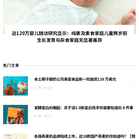
近120万婴儿随访研究显示：纯素及素食家庭儿童两岁前
生长发育与杂食家庭无显著差异
热门文章
1
本土椰子酸奶公司美苗食品新一轮融资120 万美元
5 年 AGO
2
发酵蛋白的崛起：关于该3.0新蛋白技术你需要知道的 8 件事
5 年 AGO
3
各路燕麦奶品牌陆续上市，这20款国产燕麦奶你知道吗？【推