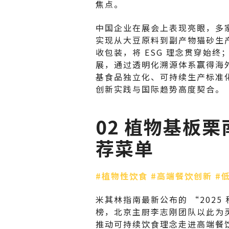
焦点。
中国企业在展会上表现亮眼，多
实现从大豆原料到副产物猫砂生
收包装，将 ESG 理念贯穿始
展，通过透明化溯源体系赢得海
基食品独立化、可持续生产标准
创新实践与国际趋势高度契合。
02 植物基板
荐菜单
#植物性饮食
#高端餐饮创新
#
米其林指南最新公布的 “202
榜，北京主厨李志刚团队以此为灵
推动可持续饮食理念走进高端餐