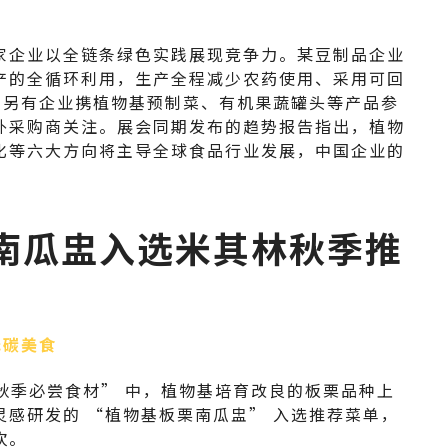
家企业以全链条绿色实践展现竞争力。某豆制品企业
产的全循环利用，生产全程减少农药使用、采用可回
终；另有企业携植物基预制菜、有机果蔬罐头等产品参
外采购商关注。展会同期发布的趋势报告指出，植物
化等六大方向将主导全球食品行业发展，中国企业的
栗南瓜盅入选米其林秋季推
低碳美食
5 秋季必尝食材” 中，植物基培育改良的板栗品种上
感研发的 “植物基板栗南瓜盅” 入选推荐菜单，
饮。