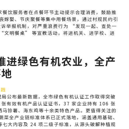
求餐饮服务者在点餐环节主动提示合理消费，鼓励推
婚丧嫁娶、节庆聚餐等集中用餐场景，通过村规民约引
台投诉举报机制，对严重浪费行为 “发现一起、查处一
“文明餐桌” 等宣教活动，将进机关、进学校、进
市推进绿色有机农业，全产
落地
实践
督管理局公布最新数据，全市绿色有机认证工作取得突破
1 张有效有机产品认证证书，37 家企业持有 106 张
硒马铃薯、海东鸡等十余类特色产品。更值得关注的
凉蔬菜全产业链标准体系已正式落地，涵盖通用基础、
七大内容及 24 项二级子标准，从源头破解种植规