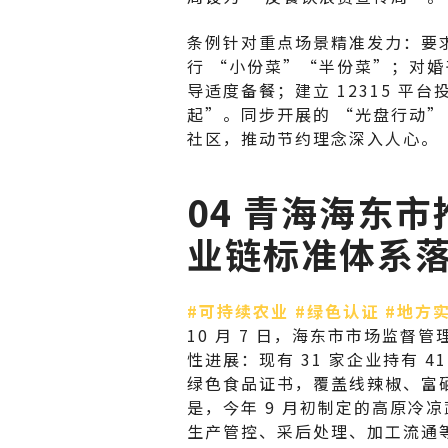
条例针对重点场景精准发力：要
行 “小份菜”“半份菜”；对
导适度备餐；建立 12315 平
起”。同步开展的 “光盘行动”
社区，推动节约理念深入人心。
04 青海海东
业链标准体系
#可持续农业
#绿色认证
#地方
10 月 7 日，海东市市场监
性进展：现有 31 家企业持有 4
绿色食品证书，覆盖线辣椒、富
是，今年 9 月初制定的高原冷
生产管控、采后处理、加工流通等