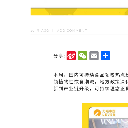
10 月 AGO
ADD COMMENT
Si
W
E
分
分享:
n
e
m
享
a
C
ai
本周，国内可持续食品领域热点
W
h
l
领植物性饮食潮流，地方政策深
新到产业链升级，可持续理念正
ei
a
b
t
o