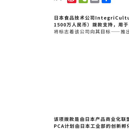
n
e
m
享
a
C
ai
日本食品技术公司IntegriCul
W
h
l
1500万人民币）拨款支持，用
将标志着该公司向其目标——推
ei
a
b
t
o
该项拨款是由日本产品商业化联盟（P
PCA计划由日本工业部的创新孵