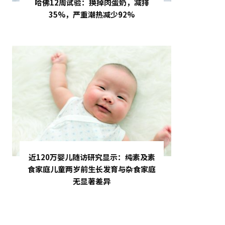
哈佛12周试验：换掉肉蛋奶，减排
35%，严重潮热减少92%
近120万婴儿随访研究显示：纯素及素
食家庭儿童两岁前生长发育与杂食家庭
无显著差异