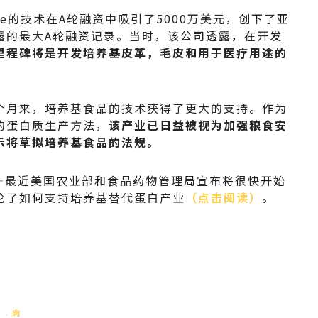
lture的技术在A轮融资中吸引了5000万美元，创下了亚
露的最大A轮融资记录。当时，该公司透露，在开发
里程碑将是开发培养基皮革，毛皮和用于医疗用途的
个月来，培养基食品的技术获得了更大的支持。作为
的蛋白质生产方法，
该产业已日益被视为加强粮食安
示将草拟培养基食品的法规。
—最近美国农业部和食品药物管理局宣布将很快开始
论了如何支持培养基替代蛋白产业
（点击阅读）
。
养
肉