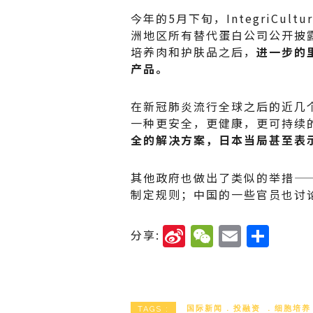
今年的5月下旬，IntegriCu
洲地区所有替代蛋白公司公开披
培养肉和护肤品之后，
进一步的
产品。
在新冠肺炎流行全球之后的近几
一种更安全，更健康，更可持续
全的解决方案，日本当局甚至表
其他政府也做出了类似的举措—
制定规则；中国的一些官员也讨
Si
W
E
分
分享:
n
e
m
享
a
C
ai
W
h
l
国际新闻
投融资
细胞培
TAGS :