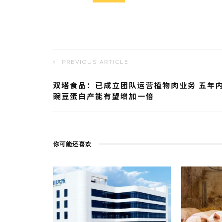
ei
a
b
t
o
PREVIOUS ARTICLE
双塔食品：已成立团队运营植物肉业务 五年
豌豆蛋白产能有望增加一倍
你可能还喜欢