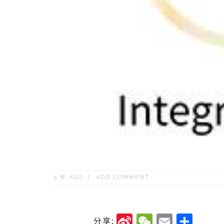
5 年 AGO
ADD COMMENT
Si
W
E
分
分享: