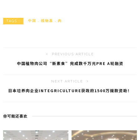
n
e
m
享
a
C
ai
W
h
l
中国
植物基
肉
TAGS :
ei
a
b
t
o
PREVIOUS ARTICLE
中国植物肉公司“新素食”完成数千万元PRE A轮融资
NEXT ARTICLE
日本培养肉企业INTEGRICULTURE获政府1500万拨款资助！
你可能还喜欢