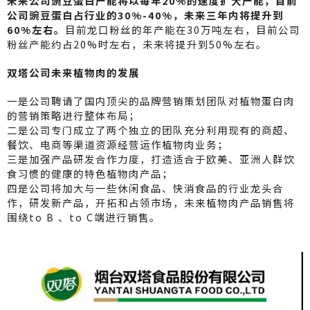
W
h
l
未来公司豌豆蛋白产能将以每年20%的速度扩大产能，目前
公司豌豆蛋白占行业的30%-40%，未来三年内将提升到
ei
a
60%左右。
目前龙口粉丝的年产能在30万吨左右，目前公司
b
t
粉丝产能约占20%时左右，未来将提升到50%左右。
o
双塔公司未来植物肉的发展
一是公司聘请了国内顶尖的品牌营销策划团队对植物蛋白肉
的营销策略进行整体布局；
二是公司专门成立了两个独立的团队充分利用现有的商超、
餐饮、电商等渠道资源经营运作植物肉业务；
三是加强产品研发合作力度，打造适合于欧美、亚洲人群饮
食习惯的健康的特色植物肉产品；
四是公司将加大与一些休闲食品、快消食品的行业龙头合
作，研发新产品，开拓和占领市场，未来植物肉产品销售将
围绕to B 、to C端进行销售。