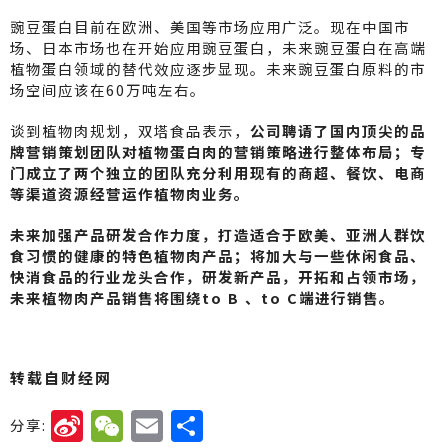
豌豆蛋白目前在欧洲、美国等市场应用广泛。现在中国市
场、日本市场也在开始应用豌豆蛋白，未来豌豆蛋白在高端
植物蛋白领域的替代效应逐步显现。未来豌豆蛋白原料的市
场空间应该在60万吨左右。
谈到植物肉规划，双塔食品表示，
公
司聘请了国内顶尖的品
牌营销策划团队对植物蛋白肉的营销策略进行整体布局；专
门成立了两个独立的团队充分利用现有的商超、餐饮、电商
等渠道资源经营运作植物肉业务。
未来加强产品研发合作力度，打造适合于欧美、亚洲人群饮
食习惯的健康的特色植物肉产品；将加大与一些休闲食品、
快消食品的行业龙头合作，研发新产品，开拓和占领市场，
未来植物肉产品销售将围绕to B 、to C端进行销售。
转载自财经网
Si
W
E
分
分享: