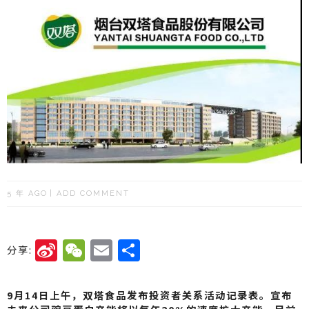
5 年 AGO
ADD COMMENT
Si
W
E
分
分享:
n
e
m
享
a
C
ai
9月14日上午，双塔食品发布投资者关系活动记录表。宣布