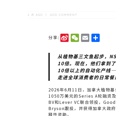
2 月 AGO
ADD COMMENT
Si
W
E
分
分享:
n
e
m
享
a
C
ai
从植物基三文鱼起步，NS/
W
h
l
10倍。现在，他们拿到了
ei
a
10倍以上的自动化产线
b
t
走进全球消费者的日常餐
o
2026年6月11日，加拿大植物基食
1050万美元的Series A轮融资及
BV和Lever VC联合领投，Good 
Bryson跟投，并获得加拿大政府创新集
释性资助。