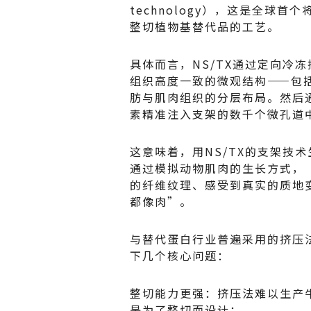
technology），这是全球
整切植物基替代品的工艺。
具体而言，NS/TX通过定向冷
组织高度一致的微观结构——包
肪与肌肉组织的分层布局。然后
素精准注入支架的数千个微孔道
这意味着，用NS/TX的支架技
通过模拟动物肌肉的生长方式，
的纤维纹理、感受到真实的质地
都像肉”。
与替代蛋白行业普遍采用的挤压法（
下几个核心问题：
整切能力更强：挤压法难以生产
是为了整切而设计；