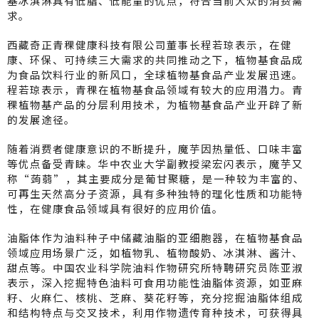
基冰淇淋具有低脂、低能量的优点，符合当前大众的消费需
求。
西藏奇正青稞健康科技有限公司董事长程若琼表示，在健
康、环保、可持续三大需求的共同推动之下，植物基食品成
为食品饮料行业的新风口，全球植物基食品产业发展迅速。
程若琼表示，青稞在植物基食品领域有较大的应用潜力。青
稞植物基产品的分层利用技术，为植物基食品产业开辟了新
的发展途径。
随着消费者健康意识的不断提升，魔芋因热量低、口味丰富
等优点备受青睐。华中农业大学副教授梁宏闪表示，魔芋又
称“蒟蒻”，其主要成分是葡甘聚糖，是一种较为丰富的、
可再生天然高分子资源，具有多种独特的理化性质和功能特
性，在健康食品领域具有很好的应用价值。
油脂体作为油料种子中储藏油脂的亚细胞器，在植物基食品
领域应用场景广泛，如植物乳、植物酸奶、冰淇淋、酱汁、
甜点等。中国农业科学院油料作物研究所特聘研究员陈亚淑
表示，深入挖掘特色油料可食用功能性油脂体资源，如亚麻
籽、火麻仁、核桃、芝麻、葵花籽等，充分挖掘油脂体组成
和结构特点与交叉技术，利用作物遗传育种技术，可获得具