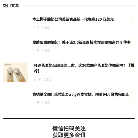
热门文章
1
本土椰子酸奶公司美苗食品新一轮融资120 万美元
5 年 AGO
2
发酵蛋白的崛起：关于该3.0新蛋白技术你需要知道的 8 件事
5 年 AGO
3
各路燕麦奶品牌陆续上市，这20款国产燕麦奶你知道吗？【推
荐】
5 年 AGO
4
肯德基全国门店推出Oatly燕麦雪糕，限量94万份售完即止
5 年 AGO
微信扫码关注
获取更多资讯