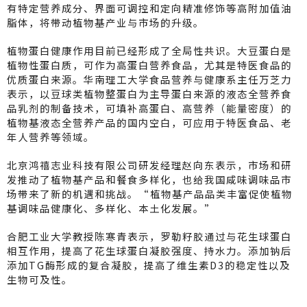
有特定营养成分、界面可调控和定向精准修饰等高附加值油
脂体，将带动植物基产业与市场的升级。
植物蛋白健康作用目前已经形成了全局性共识。大豆蛋白是
植物性蛋白质，可作为高蛋白营养食品，尤其是特医食品的
优质蛋白来源。华南理工大学食品营养与健康系主任万芝力
表示，以豆球类植物整蛋白为主导蛋白来源的液态全营养食
品乳剂的制备技术，可填补高蛋白、高营养（能量密度）的
植物基液态全营养产品的国内空白，可应用于特医食品、老
年人营养等领域。
北京鸿禧志业科技有限公司研发经理赵向东表示，市场和研
发推动了植物基产品和餐食多样化，也给我国咸味调味品市
场带来了新的机遇和挑战。“植物基产品品类丰富促使植物
基调味品健康化、多样化、本土化发展。”
合肥工业大学教授陈寒青表示，罗勒籽胶通过与花生球蛋白
相互作用，提高了花生球蛋白凝胶强度、持水力。添加钠后
添加TG酶形成的复合凝胶，提高了维生素D3的稳定性以及
生物可及性。