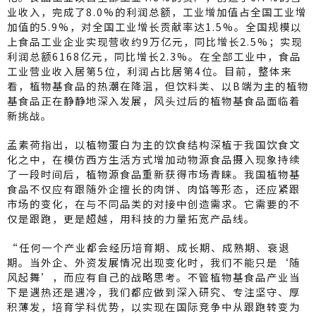
业收入，完成了8.0%的利润总额，工业增加值占全国工业增
加值的5.9%，对全国工业增长贡献率达1.5%。全国规模以
上食品工业企业实现营收约9万亿元，同比增长2.5%；实现
利润总额6168亿元，同比增长2.3%。在全部工业中，食品
工业营业收入居第5位，利润占比居第4位。目前，整体来
看，植物基食品的热潮在降温，但饮料类、以B端为主的植物
基食品正在静静地深入发展，风头过后的植物基食品面临着
新挑战。
孟素荷指出，以植物蛋白为主的饮食结构深植于我国饮食文
化之中，在模仿西方生活方式增加动物源食品摄入现象持续
了一段时间后，植物源食品重新获得市场青睐。我国植物基
食品不仅应有跟随外企擅长的肉饼、肉馅等形态，还应紧跟
市场的变化，在与不同品类的对接中创造需求。它需要的不
仅是跟跑，更是超越，用科技的力量拓宽产品线。
“任何一个产业都会经历培育期、成长期、成熟期、衰退
期。当外企、外资发展情况出现变化时，我们不能只是‘随
风起舞’，而应有自己的战略思考。不管植物基食品产业当
下是遇热还是遇冷，我们都应做到深入研究、专注坚守、厚
积薄发，培育学科优势，以实现在国际竞争中从跟跑转变为