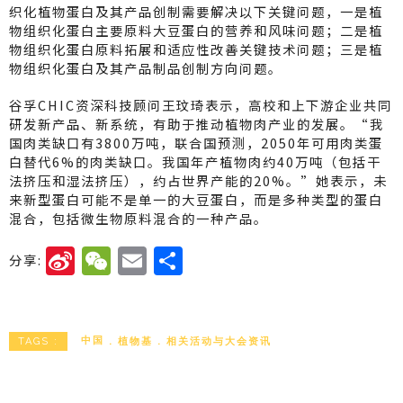
织化植物蛋白及其产品创制需要解决以下关键问题，一是植
物组织化蛋白主要原料大豆蛋白的营养和风味问题；二是植
物组织化蛋白原料拓展和适应性改善关键技术问题；三是植
物组织化蛋白及其产品制品创制方向问题。
谷孚CHIC资深科技顾问王玟琦表示，高校和上下游企业共同
研发新产品、新系统，有助于推动植物肉产业的发展。“我
国肉类缺口有3800万吨，联合国预测，2050年可用肉类蛋
白替代6%的肉类缺口。我国年产植物肉约40万吨（包括干
法挤压和湿法挤压），约占世界产能的20%。”她表示，未
来新型蛋白可能不是单一的大豆蛋白，而是多种类型的蛋白
混合，包括微生物原料混合的一种产品。
Si
W
E
分
分享:
n
e
m
享
a
C
ai
W
h
l
中国
植物基
相关活动与大会资讯
TAGS :
ei
a