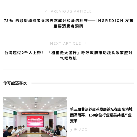
b
t
o
PREVIOUS ARTICLE
73% 的欧盟消费者寻求天然成分和清洁标签——INGREDION 发布
重要消费者洞察
NEXT ARTICLE
台湾超过2千人上街！ 「植植走大游行」呼吁政府推动蔬食政策应对
气候危机
你可能还喜欢
第三届非笼养蛋鸡发展论坛在山东诸城
圆满落幕，150余位行业精英共话产业
变革
3 天 AGO