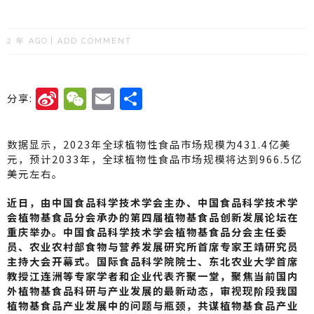
2 年 AGO
ADD COMMENT
Si
W
E
分
分享:
n
e
m
享
a
C
ai
数据显示，2023年全球植物性食品市场规模为431.4亿美
W
h
l
元，预计2033年，全球植物性食品市场规模将达到966.5亿
美元左右。
ei
a
近日，由中国食品科学技术学会主办、中国食品科学技术学
b
t
会植物基食品分会承办的第四届植物基食品创新发展论坛在
o
重庆举办。中国食品科学技术学会植物基食品分会主任委
员、农业农村部食物与营养发展研究所首席专家王靖研究员
主持大会开幕式。国际食品科学院院士、东北农业大学首席
教授江连洲等专家学者和企业代表齐聚一堂，聚焦当前国内
外植物基食品科研与产业发展的最新动态，审视现阶段我国
植物基食品产业发展中的问题与瓶颈，共谋植物基食品产业