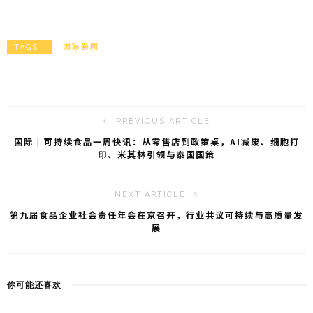
n
e
m
享
a
C
ai
W
h
l
国际新闻
TAGS :
ei
a
b
t
o
PREVIOUS ARTICLE
国际 | 可持续食品一周快讯：从零售店到政策桌，AI减废、细胞打
印、米其林引领与泰国国策
NEXT ARTICLE
第九届食品企业社会责任年会在京召开，行业共议可持续与高质量发
展
你可能还喜欢