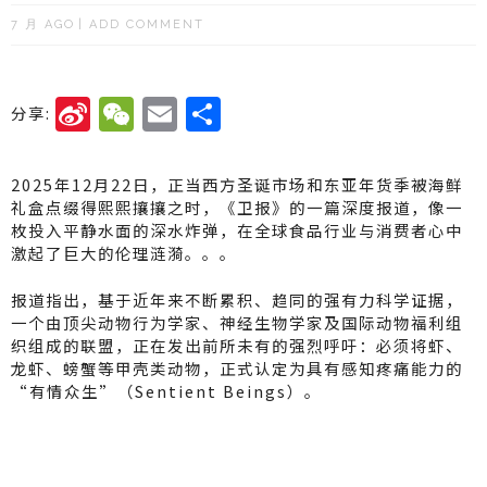
7 月 AGO
ADD COMMENT
Si
W
E
分
分享:
n
e
m
享
a
C
ai
2025年12月22日，正当西方圣诞市场和东亚年货季被海鲜
W
h
l
礼盒点缀得熙熙攘攘之时，《卫报》的一篇深度报道，像一
枚投入平静水面的深水炸弹，在全球食品行业与消费者心中
ei
a
激起了巨大的伦理涟漪。。。
b
t
报道指出，基于近年来不断累积、趋同的强有力科学证据，
o
一个由顶尖动物行为学家、神经生物学家及国际动物福利组
织组成的联盟，正在发出前所未有的强烈呼吁：必须将虾、
龙虾、螃蟹等甲壳类动物，正式认定为具有感知疼痛能力的
“有情众生”（Sentient Beings）。