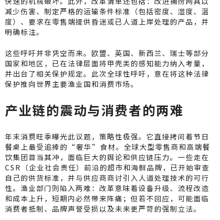
快速的机械破坏。此外，改革清单还包括：改进捕捞网具以
减少伤害、制定严格的运输条件标准（包括密度、湿度、温
度）、要求在零售端提供昏迷或已人道上岸处理的产品，并
明确标注。
这些呼吁并非凭空而来。欧盟、英国、新西兰、瑞士等部分
国家和地区，已在法律层面将甲壳类的感知能力纳入考量，
并出台了相关保护规定。此次全球性呼吁，意在将这种法律
保护推向世界主要渔业国和消费市场。
产业链的震动与消费者的两难
年末消费旺季曝光此议题，策略性极强。它直接拷问着节日
餐桌上最受追捧的“奢华”食材。全球大型零售商和高端餐
饮集团首当其冲，面临巨大的舆论和供应链压力。一些走在
CSR（企业社会责任）前沿的超市和海鲜品牌，已开始审查
自己的供货标准，并与供应商商讨引入人道处理技术的可行
性。渔业部门则陷入两难：改革意味着设备升级、流程改造
和成本上升，短期内必然带来阵痛；但若不回应，可能面临
消费者抵制、品牌声誉受损以及未来更严苛的强制立法。