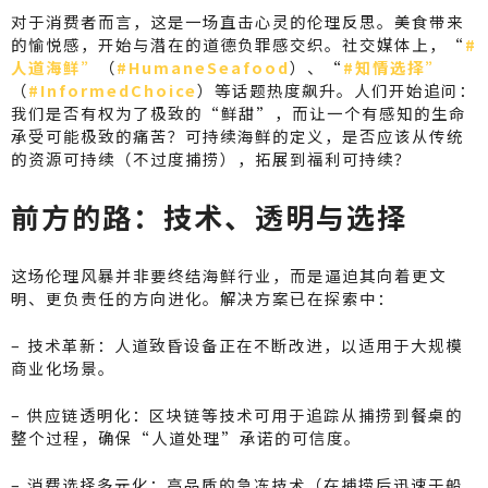
对于消费者而言，这是一场直击心灵的伦理反思。美食带来
的愉悦感，开始与潜在的道德负罪感交织。社交媒体上，“
#
人道海鲜”
（
#HumaneSeafood
）、“
#知情选择”
（
#InformedChoice
）等话题热度飙升。人们开始追问：
我们是否有权为了极致的“鲜甜”，而让一个有感知的生命
承受可能极致的痛苦？可持续海鲜的定义，是否应该从传统
的资源可持续（不过度捕捞），拓展到福利可持续？
前方的路：技术、透明与选择
这场伦理风暴并非要终结海鲜行业，而是逼迫其向着更文
明、更负责任的方向进化。解决方案已在探索中：
– 技术革新：人道致昏设备正在不断改进，以适用于大规模
商业化场景。
– 供应链透明化：区块链等技术可用于追踪从捕捞到餐桌的
整个过程，确保“人道处理”承诺的可信度。
– 消费选择多元化：高品质的急冻技术（在捕捞后迅速于船