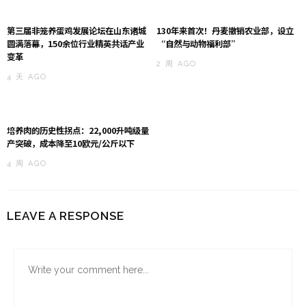
第三届非笼养蛋鸡发展论坛在山东诸城
130年来首次！丹麦撤销农业部，设立
圆满落幕，150余位行业精英共话产业
“自然与动物福利部”
变革
2 周 AGO
4 天 AGO
培养肉的历史性拐点：22,000升吨级量
产突破，成本降至10欧元/公斤以下
4 周 AGO
LEAVE A RESPONSE