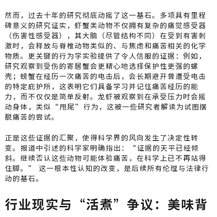
然而，过去十年的研究彻底动摇了这一基石。多项具有里程
碑意义的研究证实，虾蟹类动物不仅拥有复杂的痛觉感受器
（伤害性感受器），其大脑（尽管结构不同）在受到有害刺
激时，会释放与脊椎动物类似的、与焦虑和痛苦相关的化学
物质。更关键的行为学实验提供了令人信服的证据：例如，
研究观察到受伤的寄居蟹会更精心地选择保护性更强的螺
壳；螃蟹在经历一次痛苦的电击后，会长期避开曾遭受电击
的特定庇护所，这表明它们具备学习并记住痛苦经历的能
力，而不仅仅是简单反射。龙虾被观察到在承受压力时会摇
动身体，类似“甩尾”行为，这被一些研究者解读为试图摆
脱痛苦的尝试。
正是这些证据的汇聚，使得科学界的风向发生了决定性转
变。报道中引述的科学家明确指出：“证据的天平已经倾
斜。继续否认这些动物可能体验痛苦，在科学上已不再站得
住脚。” 这一根本性认知的改变，是后续所有伦理与法律行
动的基石。
行业现实与“活煮”争议：美味背