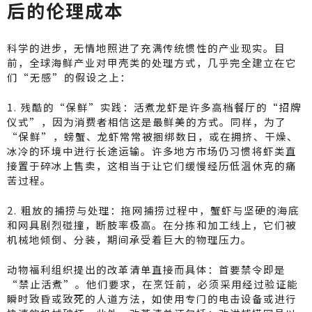
后的伦理成本
科学的进步，无情地照进了充满传统惯性的产业现实。目
前，全球海鲜产业对甲壳类的处理方式，几乎完全建立在它
们“无感”的假设之上：
1. 残酷的“保鲜”实践：活煮龙虾是许多高档餐厅的“招牌
仪式”，因为消费者相信这是最鲜美的方式。同样，为了
“保鲜”，螃蟹、龙虾常常被捆绑数日，或在拥挤、干燥、
冰冷的环境中进行长途运输。许多地方市场仍习惯将虾类直
接置于碎冰上售卖，这相当于让它们缓慢经历低温休克的痛
苦过程。
2. 粗放的捕捞与处理：拖网捕捞过程中，蟹虾与坚硬的海底
和网具剧烈碰撞，断肢率极高。在分拣和加工线上，它们被
机械地倾倒、分装，期间承受着巨大的物理压力。
动物福利组织提出的改革清单直接而具体：首要禁令即是
“禁止活煮”。他们要求，在烹饪前，必须采用经过验证能
瞬时致昏或致死的人道方法，如使用专门的电击设备或进行