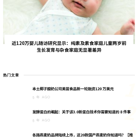
近120万婴儿随访研究显示：纯素及素食家庭儿童两岁前
生长发育与杂食家庭无显著差异
热门文章
1
本土椰子酸奶公司美苗食品新一轮融资120 万美元
5 年 AGO
2
发酵蛋白的崛起：关于该3.0新蛋白技术你需要知道的 8 件事
5 年 AGO
3
各路燕麦奶品牌陆续上市，这20款国产燕麦奶你知道吗？【推