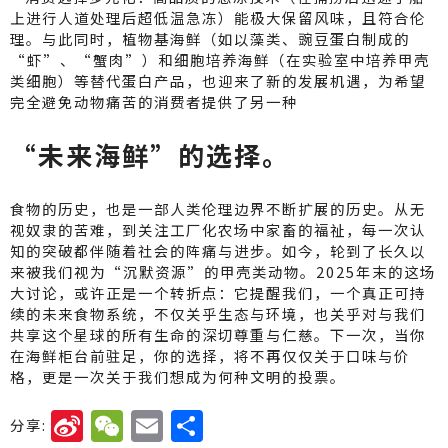
上进行人道处理后超低温急冻）能极大保留风味，且符合伦
理。与此同时，植物基海鲜（如以藻类、豌豆蛋白制成的
“虾”、“蟹肉”）和细胞培养海鲜（在实验室中培养甲壳
类细胞）等替代蛋白产品，也迎来了新的发展机遇，为希望
完全避免动物痛苦的消费者提供了另一种
“未来海鲜”的选择。
食物的历史，也是一部人类伦理边界不断扩展的历史。从无
视奴隶的苦难，到关注工厂化农场中家畜的福祉，每一次认
知的突破都伴随着社会的阵痛与进步。如今，轮到了长久以
来被我们视为“沉默资源”的甲壳类动物。2025年末的这场
大讨论，或许正是一个转折点：它提醒我们，一个真正可持
续的未来食物系统，不仅关乎生态与环境，也关乎对与我们
共享这个星球的所有生命的深切尊重与仁慈。下一次，当你
在海鲜柜台前驻足，你的选择，将不再仅仅关于口味与价
格，更是一次关于我们想成为何种文明的投票。
Si
W
E
分
分享: