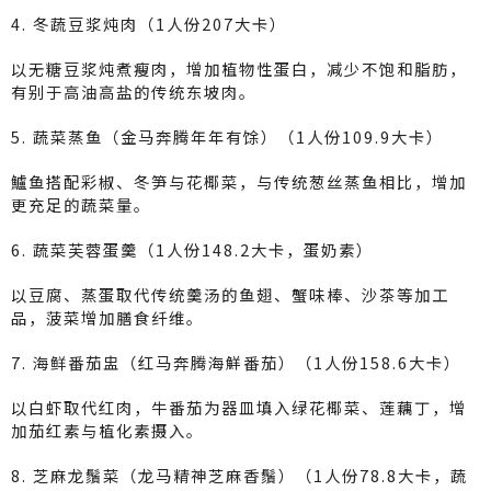
4. 冬蔬豆浆炖肉（1人份207大卡）
以无糖豆浆炖煮瘦肉，增加植物性蛋白，减少不饱和脂肪，
有别于高油高盐的传统东坡肉。
5. 蔬菜蒸鱼（金马奔腾年年有馀）（1人份109.9大卡）
鱸鱼搭配彩椒、冬笋与花椰菜，与传统葱丝蒸鱼相比，增加
更充足的蔬菜量。
6. 蔬菜芙蓉蛋羹（1人份148.2大卡，蛋奶素）
以豆腐、蒸蛋取代传统羹汤的鱼翅、蟹味棒、沙茶等加工
品，菠菜增加膳食纤维。
7. 海鲜番茄盅（红马奔腾海鮮番茄）（1人份158.6大卡）
以白虾取代红肉，牛番茄为器皿填入绿花椰菜、莲藕丁，增
加茄红素与植化素摄入。
8. 芝麻龙鬚菜（龙马精神芝麻香鬚）（1人份78.8大卡，蔬