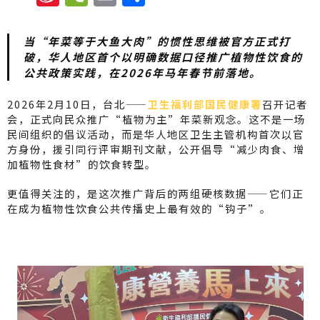
n
e
m
享
a
C
ai
当“年菜等于大鱼大肉”的惯性思维被官方正式打
W
h
l
破，华人地区首个以
明确数据口径
推广植物性饮食的
公共政策实践，在2026年马年春节前落地。
ei
a
b
t
2026年2月10日，台北——
卫生福利部国民健康署
召开记者
会，正式向民众推广“植物为主”年菜新观念。这不是一场
o
民间组织的倡议活动，而是华人地区卫生主管机构首次以官
方身份，援引同行评审期刊文献，公开倡导“减少肉食、增
加植物性食材”的饮食转型。
更值得关注的，是这次推广背后的两组硬核数据——它们正
在成为植物性饮食公共传播史上最有效的“钩子”。