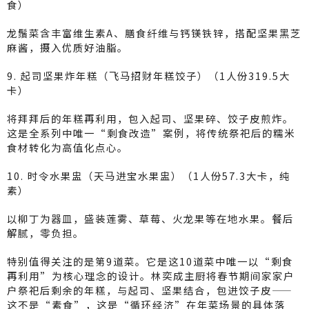
食）
龙鬚菜含丰富维生素A、膳食纤维与钙镁铁锌，搭配坚果黑芝
麻酱，摄入优质好油脂。
9. 起司坚果炸年糕（飞马招财年糕饺子）（1人份319.5大
卡）
将拜拜后的年糕再利用，包入起司、坚果碎、饺子皮煎炸。
这是全系列中唯一“剩食改造”案例，将传统祭祀后的糯米
食材转化为高值化点心。
10. 时令水果盅（天马进宝水果盅）（1人份57.3大卡，纯
素）
以柳丁为器皿，盛装莲雾、草莓、火龙果等在地水果。餐后
解腻，零负担。
特别值得关注的是第9道菜。它是这10道菜中唯一以“剩食
再利用”为核心理念的设计。林奕成主厨将春节期间家家户
户祭祀后剩余的年糕，与起司、坚果结合，包进饺子皮——
这不是“素食”，这是“循环经济”在年菜场景的具体落