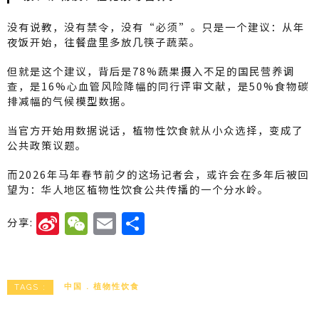
没有说教，没有禁令，没有“必须”。只是一个建议：从年
夜饭开始，往餐盘里多放几筷子蔬菜。
但就是这个建议，背后是78%蔬果摄入不足的国民营养调
查，是16%心血管风险降幅的同行评审文献，是50%食物碳
排减幅的气候模型数据。
当官方开始用数据说话，植物性饮食就从小众选择，变成了
公共政策议题。
而2026年马年春节前夕的这场记者会，或许会在多年后被回
望为：华人地区植物性饮食公共传播的一个分水岭。
Si
W
E
分
分享:
n
e
m
享
a
C
ai
W
h
l
中国
植物性饮食
TAGS :
ei
a