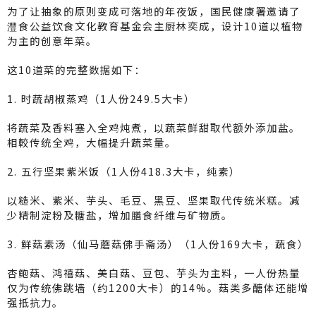
为了让抽象的原则变成可落地的年夜饭，国民健康署邀请了
灃食公益饮食文化教育基金会主厨林奕成，设计10道以植物
为主的创意年菜。
这10道菜的完整数据如下：
1. 时蔬胡椒蒸鸡（1人份249.5大卡）
将蔬菜及香料塞入全鸡炖煮，以蔬菜鲜甜取代额外添加盐。
相較传统全鸡，大幅提升蔬菜量。
2. 五行坚果紫米饭（1人份418.3大卡，纯素）
以糙米、紫米、芋头、毛豆、黑豆、坚果取代传统米糕。减
少精制淀粉及糖盐，增加膳食纤维与矿物质。
3. 鲜菇素汤（仙马蘑菇佛手斋汤）（1人份169大卡，蔬食）
杏鲍菇、鸿禧菇、美白菇、豆包、芋头为主料，一人份热量
仅为传统佛跳墙（约1200大卡）的14%。菇类多醣体还能增
强抵抗力。