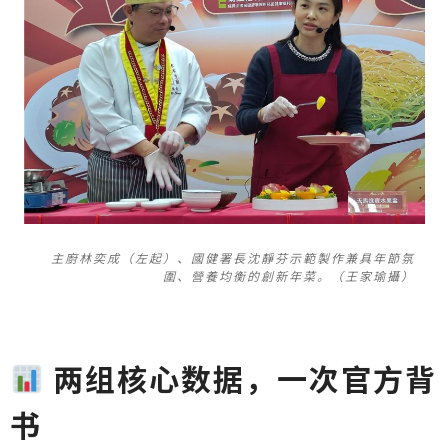
主廚林奕成（左起）、國健署長沈靜芬示範製作兼具年節氛
圍、營養均衡的創新年菜。（王家瑜攝）
两组核心数据，一次官方背
书