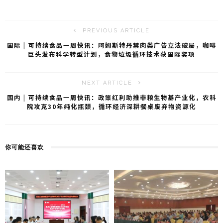
b
t
o
PREVIOUS ARTICLE
国际 | 可持续食品一周快讯：阿姆斯特丹禁肉类广告立法破局，咖啡
巨头发布科学转型计划，食物垃圾循环技术获国际奖项
NEXT ARTICLE
国内 | 可持续食品一周快讯：政策红利助推非粮生物基产业化，农科
院攻克30年纯化瓶颈，循环经济深耕餐桌废弃物资源化
你可能还喜欢