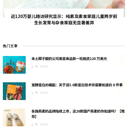
近120万婴儿随访研究显示：纯素及素食家庭儿童两岁前
生长发育与杂食家庭无显著差异
热门文章
1
本土椰子酸奶公司美苗食品新一轮融资120 万美元
5 年 AGO
2
发酵蛋白的崛起：关于该3.0新蛋白技术你需要知道的 8 件事
5 年 AGO
3
各路燕麦奶品牌陆续上市，这20款国产燕麦奶你知道吗？【推
荐】
5 年 AGO