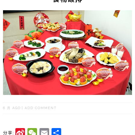
6 月 AGO
ADD COMMENT
Si
W
E
分
分享: