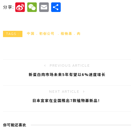
Si
W
E
分
分享:
n
e
m
享
a
C
ai
W
h
l
中国
初创公司
植物基
肉
TAGS :
ei
a
b
t
o
PREVIOUS ARTICLE
新蛋白肉市场未来5年有望以6%速度增长
NEXT ARTICLE
日本宜家在全国推出7款植物基新品！
你可能还喜欢