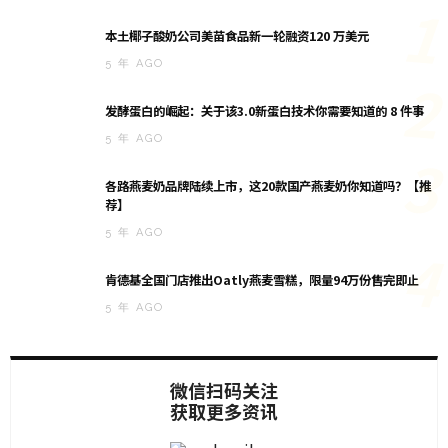
1
本土椰子酸奶公司美苗食品新一轮融资120 万美元
5 年 AGO
2
发酵蛋白的崛起：关于该3.0新蛋白技术你需要知道的 8 件事
5 年 AGO
3
各路燕麦奶品牌陆续上市，这20款国产燕麦奶你知道吗？【推
荐】
5 年 AGO
4
肯德基全国门店推出Oatly燕麦雪糕，限量94万份售完即止
5 年 AGO
微信扫码关注
获取更多资讯