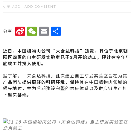
5 年 AGO
ADD COMMENT
Si
W
E
分
分享:
n
e
m
享
a
C
ai
近日，中国植物肉公司“未食达科技”透露，其位于北京朝
W
h
l
阳区四惠的自主研发实验室已于8月开始动工，预计在今年年
底竣工并投入使用。
ei
a
据了解，「未食达科技」此次建立自主研发实验室旨在为其
b
t
产品团队
提供更好的科研环境
，保持其在中国植物肉领域的
o
领先地位，并为后期建设完整的供应体系以及供应链生产打
下坚实基础。