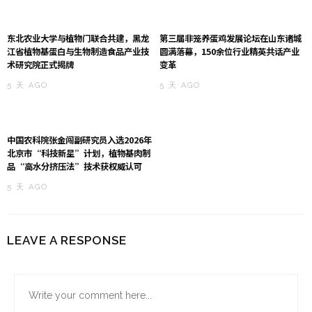
东北农业大学与植物门联合共建，黑龙
第三届非笼养蛋鸡发展论坛在山东诸城
江省植物基蛋白与生物制造食品产业技
圆满落幕，150余位行业精英共话产业
术研究院正式揭牌
变革
5 天 AGO
5 天 AGO
中国农科院张金闯副研究员入选2026年
北京市“科技新星”计划，植物基肉制
品“高水分挤压法”技术获权威认可
5 天 AGO
LEAVE A RESPONSE