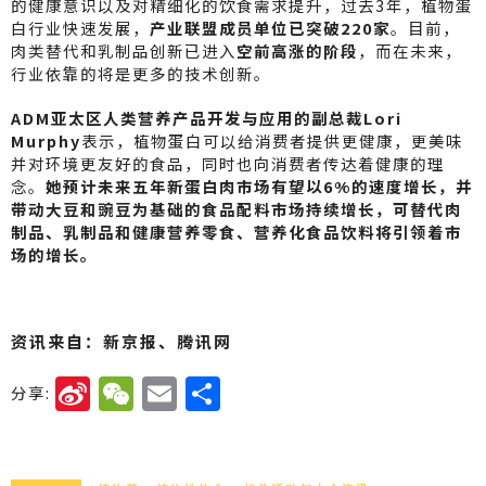
的健康意识以及对精细化的饮食需求提升，过去3年，植物蛋
白行业快速发展，
产业联盟成员单位已突破220家
。目前，
肉类替代和乳制品创新已进入
空前高涨的阶段
，而在未来，
行业依靠的将是更多的技术创新。
ADM亚太区人类营养产品开发与应用的副总裁Lori
Murphy
表示，植物蛋白可以给消费者提供更健康，更美味
并对环境更友好的食品，同时也向消费者传达着健康的理
念。
她预计未来五年新蛋白肉市场有望以6%的速度增长，并
带动大豆和豌豆为基础的食品配料市场持续增长，可替代肉
制品、乳制品和健康营养零食、营养化食品饮料将引领着市
场的增长。
资讯来自：新京报、腾讯网
Si
W
E
分
分享:
n
e
m
享
a
C
ai