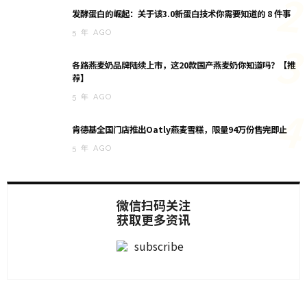
2
发酵蛋白的崛起：关于该3.0新蛋白技术你需要知道的 8 件事
5 年 AGO
3
各路燕麦奶品牌陆续上市，这20款国产燕麦奶你知道吗？【推
荐】
5 年 AGO
4
肯德基全国门店推出Oatly燕麦雪糕，限量94万份售完即止
5 年 AGO
微信扫码关注
获取更多资讯