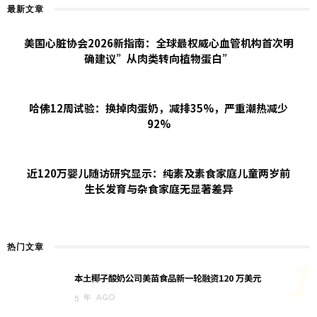
最新文章
美国心脏协会2026新指南：全球最权威心血管机构首次明
确建议”从肉类转向植物蛋白”
哈佛12周试验：换掉肉蛋奶，减排35%，严重潮热减少
92%
近120万婴儿随访研究显示：纯素及素食家庭儿童两岁前
生长发育与杂食家庭无显著差异
热门文章
1
本土椰子酸奶公司美苗食品新一轮融资120 万美元
5 年 AGO