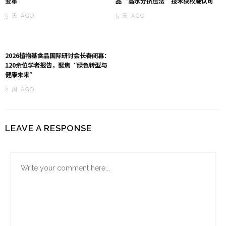
变革
品“高水分挤压法”技术获权威认可
5 天 AGO
5 天 AGO
2026植物基食品国际研讨会长春闭幕：
120余位学者报告，聚焦“绿色转型与
健康未来”
2 周 AGO
LEAVE A RESPONSE