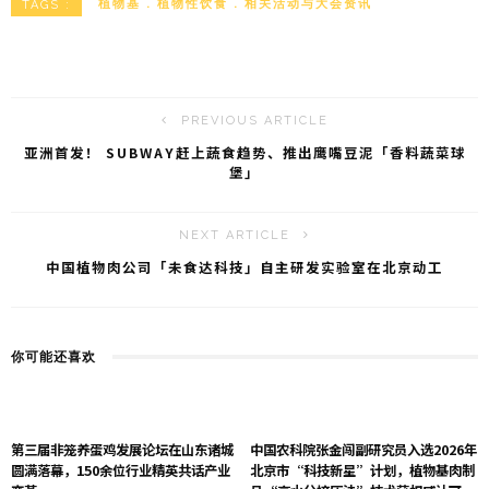
W
h
l
植物基
植物性饮食
相关活动与大会资讯
TAGS :
ei
a
b
t
o
PREVIOUS ARTICLE
亚洲首发！ SUBWAY赶上蔬食趋势、推出鹰嘴豆泥「香料蔬菜球
堡」
NEXT ARTICLE
中国植物肉公司「未食达科技」自主研发实验室在北京动工
你可能还喜欢
第三届非笼养蛋鸡发展论坛在山东诸城
中国农科院张金闯副研究员入选2026年
圆满落幕，150余位行业精英共话产业
北京市“科技新星”计划，植物基肉制