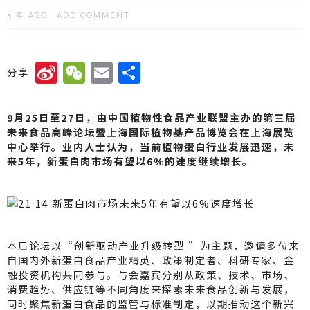
5 年 AGO
ADD COMMENT
Si
W
E
分
分享:
n
e
m
享
a
C
ai
9月25日至27日，由中国植物性食品产业联盟主办的第三届
W
h
l
未来食品高峰论坛暨上海国际植物基产品博览会在上海展览
中心举行。业内人士认为，当前植物蛋白行业发展迅速，未
ei
a
来5年，新蛋白肉市场有望以6%的速度继续增长。
b
t
o
本届论坛以“创新驱动产业升级转型 ”为主题，邀请多位来
自国内外新蛋白食品产业精英、政策制定者、科研专家、金
融投资机构共同参与。与会嘉宾分别从政策、技术、市场、
消费趋势、供应链等不同角度来探索未来食品创新与发展，
同时聚焦新蛋白食品的监管与标准制定，以期推动这个新兴